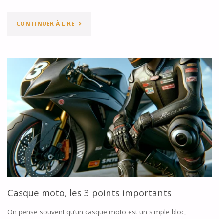
"5
CONTINUER À LIRE
CONSEILS
POUR
BIEN
ACHETER
SON
CASQUE"
Casque moto, les 3 points importants
On pense souvent qu’un casque moto est un simple bloc,