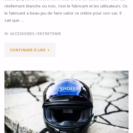
réellement étanche ou non, c’est le fabricant et les utilisateurs. Or,
le fabricant a beau jeu de faire valoir ce critère pour son sac. Il
sait que …
ACCESSOIRES
/
ENTRETENIR
"COMMENT
CONTINUER À LIRE
VÉRIFIER
L’ÉTANCHÉITÉ
D’UN
SAC
À
DOS
MOTO