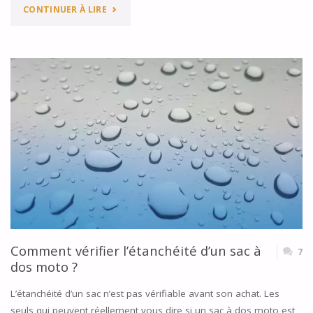
"BOTTES
CONTINUER À LIRE
DE
MOTO
:
QUELLE
EST
LA
BONNE
TAILLE
Comment vérifier l’étanchéité d’un sac à
7
?"
dos moto ?
L’étanchéité d’un sac n’est pas vérifiable avant son achat. Les
seuls qui peuvent réellement vous dire si un sac à dos moto est