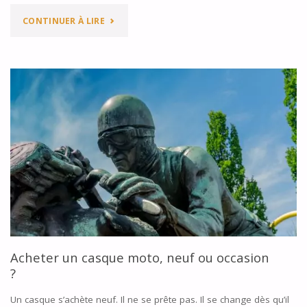
"TOP
CONTINUER À LIRE
5
DES
MEILLEURES
BOTTES
/
CHAUSSURES
MOTO"
Acheter un casque moto, neuf ou occasion
?
Un casque s’achète neuf. Il ne se prête pas. Il se change dès qu’il