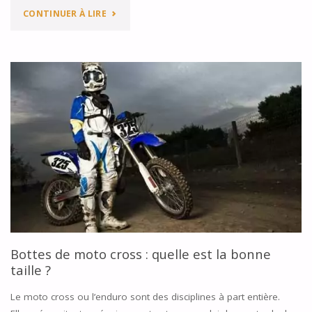
"PETIT
CONTINUER À LIRE
GUIDE
DU
BON
SAC
À
DOS
MOTO
:
Bottes de moto cross : quelle est la bonne
4
taille ?
CRITÈRES
Le moto cross ou l’enduro sont des disciplines à part entière.