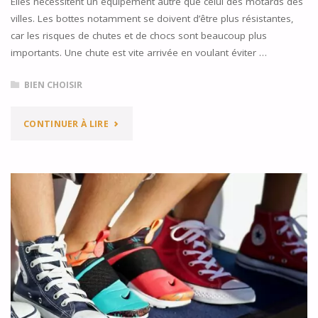
Elles nécessitent un équipement autre que celui des motards des
À
villes. Les bottes notamment se doivent d’être plus résistantes,
RESPECTER"
car les risques de chutes et de chocs sont beaucoup plus
importants. Une chute est vite arrivée en voulant éviter …
BIEN CHOISIR
"BOTTES
CONTINUER À LIRE
DE
MOTO
CROSS
:
QUELLE
EST