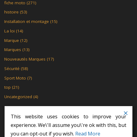
fiche moto
(271)
histoire
(53)
Installation et montage
(15)
La loi
(14)
Marque
(12)
Marques
(13)
Nouveautés Marques
(17)
Sécurité
(58)
Sport Moto
(7)
top
(21)
Uncategorized
(4)
This website uses cookies to improve your
experience. We\'ll assume you\'re ok with this, but
MENTIONS LÉGALES
POLITIQUE DE CONFIDENTIALITÉ
you can opt-out if you wish.
Read More
POLITIQUE DE CONFIDENTIALITÉ