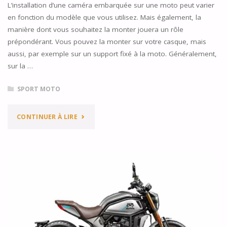
LA
L’installation d’une caméra embarquée sur une moto peut varier
en fonction du modèle que vous utilisez. Mais également, la
PERFORMANCE
manière dont vous souhaitez la monter jouera un rôle
DE
prépondérant. Vous pouvez la monter sur votre casque, mais
aussi, par exemple sur un support fixé à la moto. Généralement,
LA
sur la …
MOTO
SPORT MOTO
?"
"COMMENT
CONTINUER À LIRE
INSTALLER
SA
CAMÉRA
MOTO
EMBARQUÉE ?"