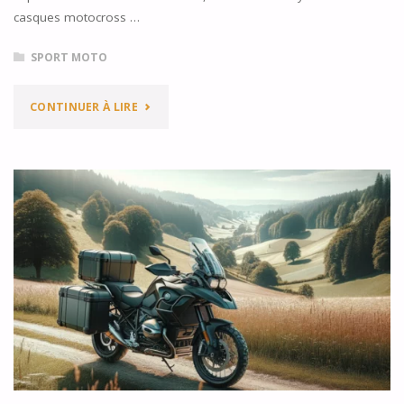
AVIS"
casques motocross …
SPORT MOTO
"CASQUES
CONTINUER À LIRE
MOTOCROSS
VS.
CASQUES
INTÉGRAUX
:
QUELLES
DIFFÉRENCES
DE