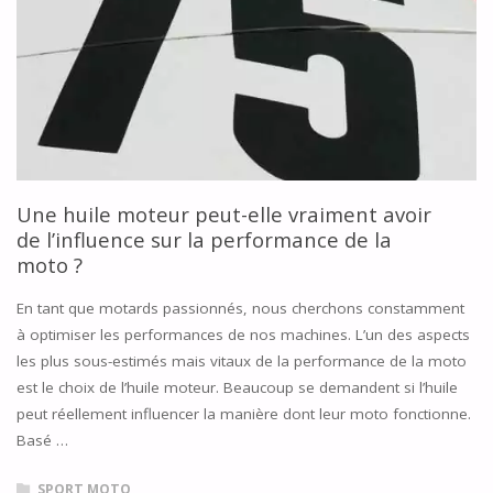
T-
IL
NÉGATIVEMENT
LES
PERFORMANCES
Une huile moteur peut-elle vraiment avoir
DE
de l’influence sur la performance de la
moto ?
MA
En tant que motards passionnés, nous cherchons constamment
MOTO
à optimiser les performances de nos machines. L’un des aspects
les plus sous-estimés mais vitaux de la performance de la moto
?"
est le choix de l’huile moteur. Beaucoup se demandent si l’huile
peut réellement influencer la manière dont leur moto fonctionne.
Basé …
SPORT MOTO