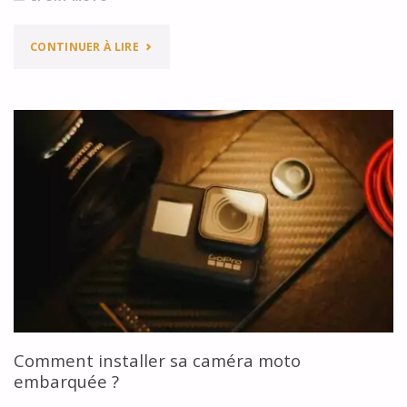
"UNE
CONTINUER À LIRE
HUILE
MOTEUR
PEUT-
ELLE
VRAIMENT
AVOIR
DE
L’INFLUENCE
Comment installer sa caméra moto
SUR
embarquée ?