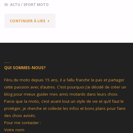
ACTU
/
SPORT MOTO
"RECORD
CONTINUER À LIRE
DU
MONDE
POUR
QUI SOMMES-NOUS?
LA
VOXAN
Féru de moto depuis 15 ans, il a fallu franchir le pas et partager
cette passion avec d’autres. C’est pourquoi j’ai décidé de créer un
WATTMAN"
blog pour mieux guider mes amis motards dans leurs choix.
Parce que la moto, c’est avant tout un style de vie et qu’il faut le
protéger, je cherche et collecte les infos et bons plans pour faire
des choix avisés.
Pour me contacter :
Votre nom