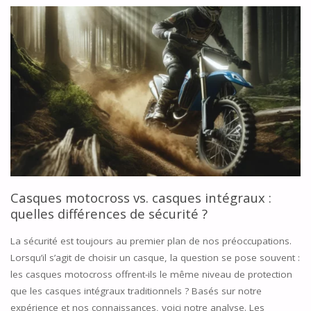
CASQUE
MOTO
CABERG
DUKE
EVO :
PRÉSENTATION
DES
Casques motocross vs. casques intégraux :
GANTS
quelles différences de sécurité ?
MOTO,
La sécurité est toujours au premier plan de nos préoccupations.
Lorsqu’il s’agit de choisir un casque, la question se pose souvent :
TEST
les casques motocross offrent-ils le même niveau de protection
ET
que les casques intégraux traditionnels ? Basés sur notre
expérience et nos connaissances, voici notre analyse. Les