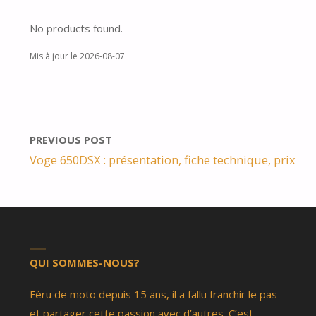
No products found.
Mis à jour le 2026-08-07
PREVIOUS POST
Voge 650DSX : présentation, fiche technique, prix
QUI SOMMES-NOUS?
Féru de moto depuis 15 ans, il a fallu franchir le pas
et partager cette passion avec d’autres. C’est