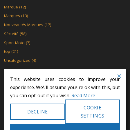
Marque
(12)
Marques
(13)
Nouveautés Marques
(17)
Sécurité
(58)
Sport Moto
(7)
top
(21)
Uncategorized
(4)
This website uses cookies to improve your
experience. We\'ll assume you\'re ok with this, but
MENTIONS LÉGALES
POLITIQUE DE CONFIDENTIALITÉ
you can opt-out if you wish.
Read More
POLITIQUE DE CONFIDENTIALITÉ
COOKIE
DECLINE
©2024 Khodex - Le motard
SETTINGS
POWERED BY
SEPTERA
&
WORDPRESS.