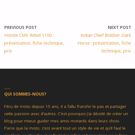
PREVIOUS POST
NEXT POST
Honda CMX Rebel 1100 :
Indian Chief Bobber Dark
présentation, fiche technique,
Horse : présentation, fiche
prix
technique, prix
QUI SOMMES-NOUS?
Féru de moto depuis 15 ans, il a fallu franchir le pas et partager
cette passion avec d’autres. C’est pourquoi j’ai décidé de créer un
blog pour mieux guider mes amis motards dans leurs choix.
Parce que la moto, c’est avant tout un style de vie et qu’il faut le