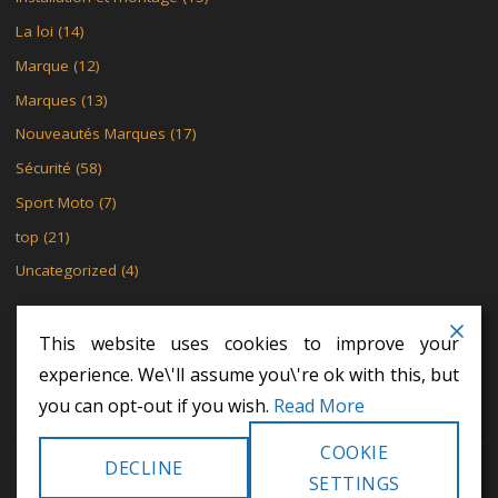
La loi
(14)
Marque
(12)
Marques
(13)
Nouveautés Marques
(17)
Sécurité
(58)
Sport Moto
(7)
top
(21)
Uncategorized
(4)
This website uses cookies to improve your
experience. We\'ll assume you\'re ok with this, but
MENTIONS LÉGALES
POLITIQUE DE CONFIDENTIALITÉ
you can opt-out if you wish.
Read More
POLITIQUE DE CONFIDENTIALITÉ
COOKIE
DECLINE
©2024 Khodex - Le motard
SETTINGS