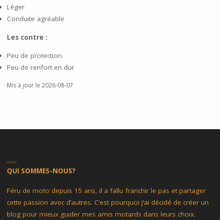
Léger
Conduite agréable
Les contre :
Peu de protection
Peu de renfort en dur
Mis à jour le 2026-08-07
QUI SOMMES-NOUS?
Féru de moto depuis 15 ans, il a fallu franchir le pas et partager
cette passion avec d’autres. C’est pourquoi j’ai décidé de créer un
blog pour mieux guider mes amis motards dans leurs choix.