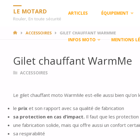
Skip
LE MOTARD
ARTICLES
ÉQUIPEMENT
Rouler, En toute sécurité
to
HOME
ACCESSOIRES
GILET CHAUFFANT WARMME
INFOS MOTO
MENTIONS LÉ
content
Gilet chauffant WarmMe
ACCESSOIRES
Le gilet chauffant moto WarmMe est-elle aussi bien qu’on le d
le
prix
et son rapport avec sa qualité de fabrication
sa protection en cas d’impact.
Il faut que les protectio
une fabrication solide, mais qui offre aussi un confort certa
sa respirabilité