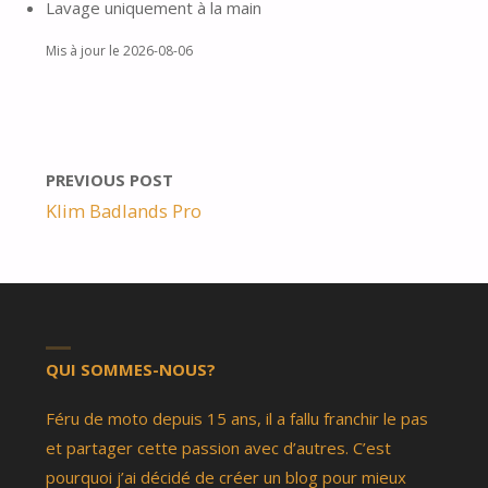
Lavage uniquement à la main
Mis à jour le 2026-08-06
PREVIOUS POST
Klim Badlands Pro
QUI SOMMES-NOUS?
Féru de moto depuis 15 ans, il a fallu franchir le pas
et partager cette passion avec d’autres. C’est
pourquoi j’ai décidé de créer un blog pour mieux