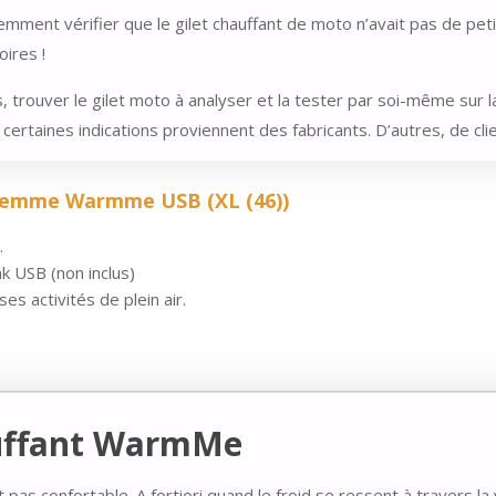
videmment vérifier que le gilet chauffant de moto n’avait pas de pet
ires !
, trouver le gilet moto à analyser et la tester par soi-même sur la 
certaines indications proviennent des fabricants. D’autres, de clien
 Femme Warmme USB (XL (46))
.
k USB (non inclus)
s activités de plein air.
auffant WarmMe
st pas confortable. A fortiori quand le froid se ressent à travers 