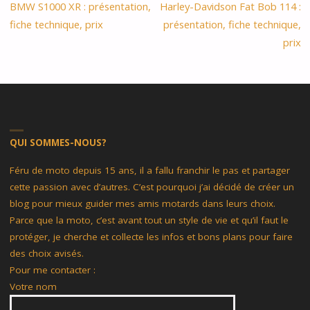
BMW S1000 XR : présentation,
Harley-Davidson Fat Bob 114 :
fiche technique, prix
présentation, fiche technique,
prix
QUI SOMMES-NOUS?
Féru de moto depuis 15 ans, il a fallu franchir le pas et partager
cette passion avec d’autres. C’est pourquoi j’ai décidé de créer un
blog pour mieux guider mes amis motards dans leurs choix.
Parce que la moto, c’est avant tout un style de vie et qu’il faut le
protéger, je cherche et collecte les infos et bons plans pour faire
des choix avisés.
Pour me contacter :
Votre nom