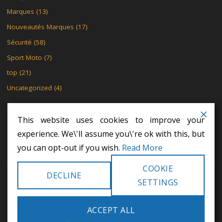
Marques
(13)
Nouveautés Marques
(17)
Sécurité
(58)
Sport Moto
(7)
top
(21)
Uncategorized
(4)
This website uses cookies to improve your
experience. We\'ll assume you\'re ok with this, but
MENTIONS LÉGALES
POLITIQUE DE CONFIDENTIALITÉ
you can opt-out if you wish.
Read More
POLITIQUE DE CONFIDENTIALITÉ
COOKIE
DECLINE
©2024 Khodex - Le motard
SETTINGS
POWERED BY
SEPTERA
&
WORDPRESS.
ACCEPT ALL