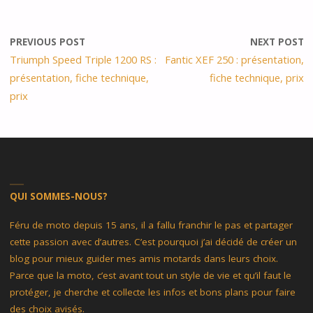
PREVIOUS POST
NEXT POST
Triumph Speed Triple 1200 RS :
Fantic XEF 250 : présentation,
présentation, fiche technique,
fiche technique, prix
prix
QUI SOMMES-NOUS?
Féru de moto depuis 15 ans, il a fallu franchir le pas et partager
cette passion avec d’autres. C’est pourquoi j’ai décidé de créer un
blog pour mieux guider mes amis motards dans leurs choix.
Parce que la moto, c’est avant tout un style de vie et qu’il faut le
protéger, je cherche et collecte les infos et bons plans pour faire
des choix avisés.