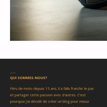
QUI SOMMES-NOUS?
Féru de moto depuis 15 ans, il a fallu franchir le pas
et partager cette passion avec d’autres. C’est
pourquoi j’ai décidé de créer un blog pour mieux