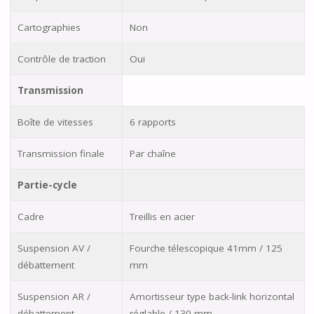
Cartographies
Non
Contrôle de traction
Oui
Transmission
Boîte de vitesses
6 rapports
Transmission finale
Par chaîne
Partie-cycle
Cadre
Treillis en acier
Suspension AV /
Fourche télescopique 41mm / 125
débattement
mm
Suspension AR /
Amortisseur type back-link horizontal
débattement
réglable / 130 mm