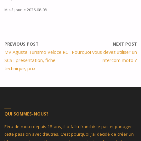
Mis à jour le 2026-08-08
PREVIOUS POST
NEXT POST
MV Agusta Turismo Veloce RC
Pourquoi vous devez utiliser un
SCS : présentation, fiche
intercom moto ?
technique, prix
QUI SOMMES-NOUS?
Féru de moto depuis 15 ans, il a fallu franchir le pas et partager
cette passion avec d’autres. C’est pourquoi j’ai décidé de créer un