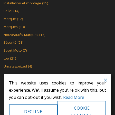
Installation et montage
(15)
La loi
(14)
Marque
(12)
Marques
(13)
Nouveautés Marques
(17)
Sécurité
(58)
Sport Moto
(7)
top
(21)
Uncategorized
(4)
This website uses cookies to improve your
experience. We\'ll assume you\'re ok with this, but
MENTIONS LÉGALES
POLITIQUE DE CONFIDENTIALITÉ
you can opt-out if you wish.
Read More
POLITIQUE DE CONFIDENTIALITÉ
COOKIE
DECLINE
©2024 Khodex - Le motard