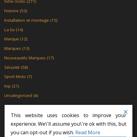
fiche moto
(271)
histoire
(53)
Installation et montage
(15)
La loi
(14)
Marque
(12)
Marques
(13)
Nouveautés Marques
(17)
Sécurité
(58)
Sport Moto
(7)
top
(21)
Uncategorized
(4)
This website uses cookies to improve your
experience. We\'ll assume you\'re ok with this, but
MENTIONS LÉGALES
POLITIQUE DE CONFIDENTIALITÉ
you can opt-out if you wish.
Read More
POLITIQUE DE CONFIDENTIALITÉ