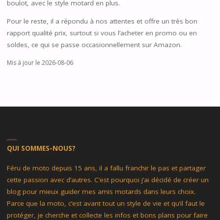
boulot, avec le style motard en plus.
Pour le reste, il a répondu à nos attentes et offre un très bon
rapport qualité prix, surtout si vous l’acheter en promo ou en
soldes, ce qui se passe occasionnellement sur Amazon.
Mis à jour le 2026-08-06
QUI SOMMES-NOUS?
Féru de moto depuis 15 ans, il a fallu franchir le pas et partager
cette passion avec d’autres. C’est pourquoi j’ai décidé de créer un
blog pour mieux guider mes amis motards dans leurs choix.
Parce que la moto, c’est avant tout un style de vie et qu’il faut le
protéger, je cherche et collecte les infos et bons plans pour faire