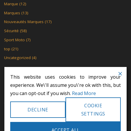
Marque
(12)
Marques
(13)
Nouveautés Marques
(17)
Sécurité
(58)
Sport Moto
(7)
top
(21)
Uncategorized
(4)
This website uses cookies to improve your
experience. We\'ll assume you\'re ok with this, but
MENTIONS LÉGALES
POLITIQUE DE CONFIDENTIALITÉ
you can opt-out if you wish.
Read More
POLITIQUE DE CONFIDENTIALITÉ
COOKIE
DECLINE
©2024 Khodex - Le motard
SETTINGS
POWERED BY
SEPTERA
&
WORDPRESS.
ACCEPT ALL