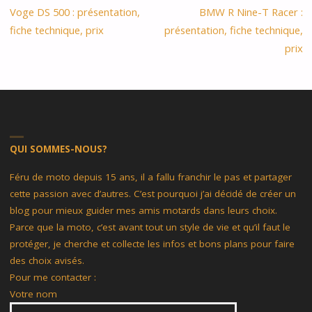
Voge DS 500 : présentation,
BMW R Nine-T Racer :
fiche technique, prix
présentation, fiche technique,
prix
QUI SOMMES-NOUS?
Féru de moto depuis 15 ans, il a fallu franchir le pas et partager
cette passion avec d’autres. C’est pourquoi j’ai décidé de créer un
blog pour mieux guider mes amis motards dans leurs choix.
Parce que la moto, c’est avant tout un style de vie et qu’il faut le
protéger, je cherche et collecte les infos et bons plans pour faire
des choix avisés.
Pour me contacter :
Votre nom