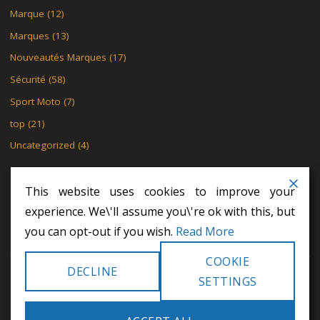
Marque
(12)
Marques
(13)
Nouveautés Marques
(17)
Sécurité
(58)
Sport Moto
(7)
top
(21)
Uncategorized
(4)
This website uses cookies to improve your
experience. We\'ll assume you\'re ok with this, but
MENTIONS LÉGALES
POLITIQUE DE CONFIDENTIALITÉ
you can opt-out if you wish.
Read More
POLITIQUE DE CONFIDENTIALITÉ
COOKIE
DECLINE
©2024 Khodex - Le motard
SETTINGS
POWERED BY
SEPTERA
&
WORDPRESS.