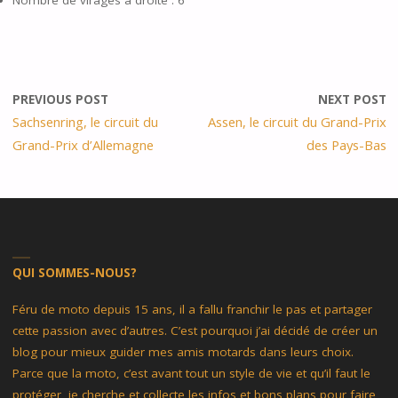
Nombre de virages à droite : 6
PREVIOUS POST
NEXT POST
Sachsenring, le circuit du
Assen, le circuit du Grand-Prix
Grand-Prix d’Allemagne
des Pays-Bas
QUI SOMMES-NOUS?
Féru de moto depuis 15 ans, il a fallu franchir le pas et partager
cette passion avec d’autres. C’est pourquoi j’ai décidé de créer un
blog pour mieux guider mes amis motards dans leurs choix.
Parce que la moto, c’est avant tout un style de vie et qu’il faut le
protéger, je cherche et collecte les infos et bons plans pour faire