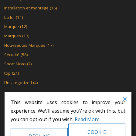
Installation et montage
(15)
La loi
(14)
Marque
(12)
Marques
(13)
Nouveautés Marques
(17)
Sécurité
(58)
Sport Moto
(7)
top
(21)
Uncategorized
(4)
This website uses cookies to improve your
experience. We\'ll assume you\'re ok with this, but
MENTIONS LÉGALES
POLITIQUE DE CONFIDENTIALITÉ
you can opt-out if you wish.
Read More
POLITIQUE DE CONFIDENTIALITÉ
COOKIE