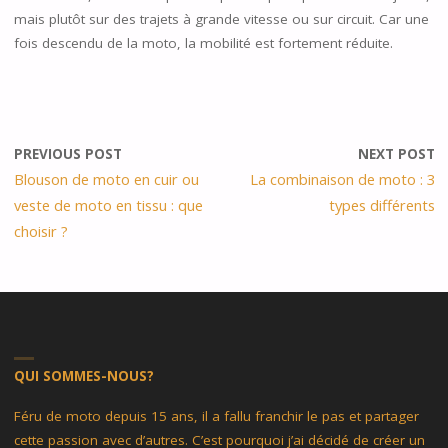
mais plutôt sur des trajets à grande vitesse ou sur circuit. Car une
fois descendu de la moto, la mobilité est fortement réduite.
PREVIOUS POST
NEXT POST
Blouson de moto en cuir ou
La combinaison de moto : 3
veste de moto en tissu : que
types différents
choisir ?
QUI SOMMES-NOUS?
Féru de moto depuis 15 ans, il a fallu franchir le pas et partager
cette passion avec d’autres. C’est pourquoi j’ai décidé de créer un