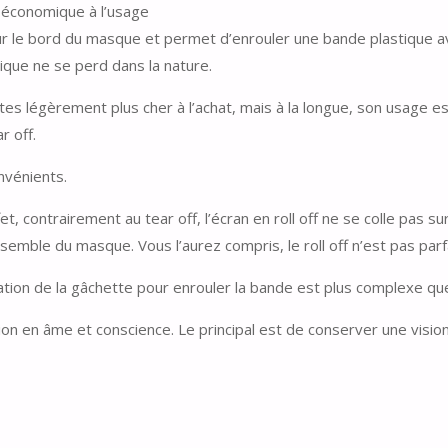
s économique à l’usage
 sur le bord du masque et permet d’enrouler une bande plastique a
ique ne se perd dans la nature.
ertes légèrement plus cher à l’achat, mais à la longue, son usage 
r off.
onvénients.
, contrairement au tear off, l’écran en roll off ne se colle pas su
mble du masque. Vous l’aurez compris, le roll off n’est pas parfa
tilisation de la gâchette pour enrouler la bande est plus complexe q
ion en âme et conscience. Le principal est de conserver une visio