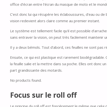
office d’écran entre l’écran du masque de moto et le mond
C’est donc lui qui récupère les éclaboussures, d’eau ou de bou
vision redevient alors claire comme au premier instant.
Le système est tellement facile qu’il est possible d’arracher
sans entraver la vision, on peut très facilement maintenir u
Il y a deux bémols. Tout d’abord, ces feuilles ne sont pas r
Ensuite, ce qui est plastique est rarement biodégradable. O
la feuille salie et la mettre dans sa poche. Elles ont donc 
part grandissante des motards.
No products found.
Focus sur le roll off
Le principe du roll off est foncièrement le même que celui 