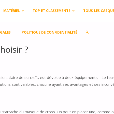
MATÉRIEL
TOP ET CLASSEMENTS
TOUS LES CASQU
GALES
POLITIQUE DE CONFIDENTIALITÉ
hoisir ?
SEARCH
ion, claire de surcroît, est dévolue à deux équipements… Le tear o
lutions sont valables, chacune ayant ses avantages et ses inconvé
ui s’arrache du masque de cross. On peut en placer une, comme on