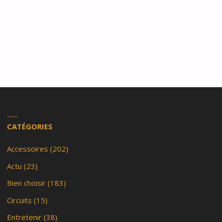
CATÉGORIES
Accessoires
(202)
Actu
(23)
Bien choisir
(183)
Circuits
(15)
Entretenir
(38)