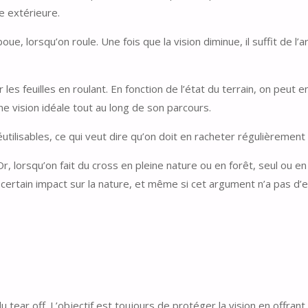
e extérieure.
e, lorsqu’on roule. Une fois que la vision diminue, il suffit de l’a
 les feuilles en roulant. En fonction de l’état du terrain, on peut
ne vision idéale tout au long de son parcours.
éutilisables, ce qui veut dire qu’on doit en racheter régulièremen
r, lorsqu’on fait du cross en pleine nature ou en forêt, seul ou 
un certain impact sur la nature, et même si cet argument n’a pas d’
du tear off. L’objectif est toujours de protéger la vision en offr