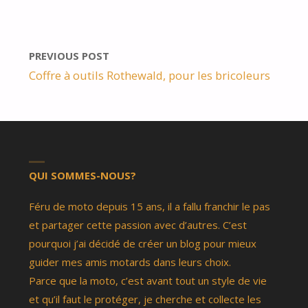
PREVIOUS POST
Coffre à outils Rothewald, pour les bricoleurs
QUI SOMMES-NOUS?
Féru de moto depuis 15 ans, il a fallu franchir le pas
et partager cette passion avec d’autres. C’est
pourquoi j’ai décidé de créer un blog pour mieux
guider mes amis motards dans leurs choix.
Parce que la moto, c’est avant tout un style de vie
et qu’il faut le protéger, je cherche et collecte les