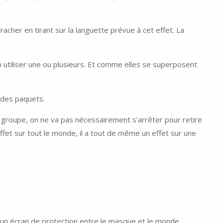
rracher en tirant sur la languette prévue à cet effet. La
 en utiliser une ou plusieurs. Et comme elles se superposent
t des paquets.
en groupe, on ne va pas nécessairement s’arrêter pour retire
effet sur tout le monde, il a tout de même un effet sur une
ant un écran de protection entre le masque et le monde