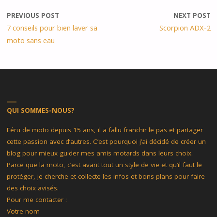
PREVIOUS POST
NEXT POST
7 conseils pour bien laver sa
Scorpion ADX-2
moto sans eau
QUI SOMMES-NOUS?
Féru de moto depuis 15 ans, il a fallu franchir le pas et partager
cette passion avec d’autres. C’est pourquoi j’ai décidé de créer un
blog pour mieux guider mes amis motards dans leurs choix.
Parce que la moto, c’est avant tout un style de vie et qu’il faut le
protéger, je cherche et collecte les infos et bons plans pour faire
des choix avisés.
Pour me contacter :
Votre nom