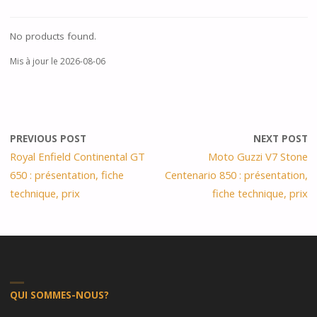
No products found.
Mis à jour le 2026-08-06
PREVIOUS POST
NEXT POST
Royal Enfield Continental GT
Moto Guzzi V7 Stone
650 : présentation, fiche
Centenario 850 : présentation,
technique, prix
fiche technique, prix
QUI SOMMES-NOUS?