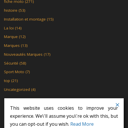
fiche moto
(271)
histoire
(53)
Installation et montage
(15)
La loi
(14)
Marque
(12)
Marques
(13)
Nouveautés Marques
(17)
Sécurité
(58)
Sport Moto
(7)
top
(21)
Uncategorized
(4)
This website uses cookies to improve your
experience. We\'ll assume you\'re ok with this, but
MENTIONS LÉGALES
POLITIQUE DE CONFIDENTIALITÉ
you can opt-out if you wish.
Read More
POLITIQUE DE CONFIDENTIALITÉ