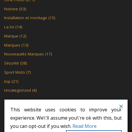
histoire
(53)
Installation et montage
(15)
La loi
(14)
Marque
(12)
Marques
(13)
Nouveautés Marques
(17)
Sécurité
(58)
Sport Moto
(7)
top
(21)
Uncategorized
(4)
This website uses cookies to improve your
experience. We\'ll assume you\'re ok with this, but
MENTIONS LÉGALES
POLITIQUE DE CONFIDENTIALITÉ
you can opt-out if you wish.
Read More
POLITIQUE DE CONFIDENTIALITÉ