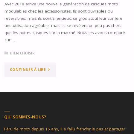
Avec 2018 arrive une nouvelle génération de casques moto
modulables chez les accessoiristes. Ils sont ouvrables ou
réversibles, mais ils sont silencieux. ce gros atout leur confère
une utilisation agréable, mais ils se révèlent un peu pus chers
que les autres casques sur la marché. Nous les avons comparé
sur …
BIEN CHOISIR
"TOP
CONTINUER À LIRE
10
DES
MEILLEURS
QUI SOMMES-NOUS?
CASQUES
MODULABLES
Féru de moto depuis 15 ans, il a fallu franchir le pas et partager