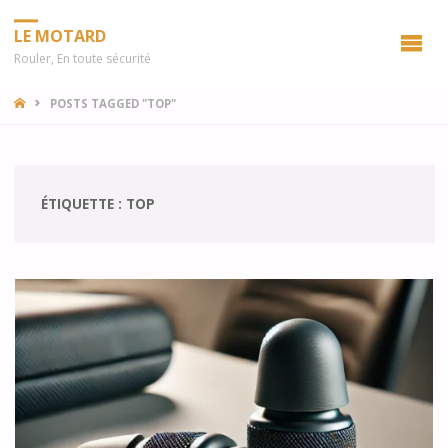
LE MOTARD
Rouler, En toute sécurité
HOME
POSTS TAGGED "TOP"
ÉTIQUETTE :
TOP