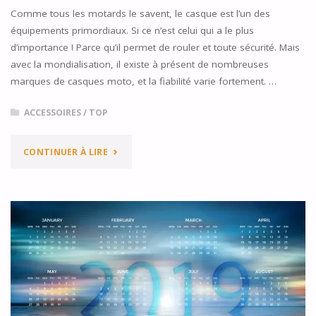
NOUVEAUX
Comme tous les motards le savent, le casque est l’un des
équipements primordiaux. Si ce n’est celui qui a le plus
MODÈLES
d’importance ! Parce qu’il permet de rouler et toute sécurité. Mais
MOTOS)"
avec la mondialisation, il existe à présent de nombreuses
marques de casques moto, et la fiabilité varie fortement. …
ACCESSOIRES
/
TOP
"TOP
CONTINUER À LIRE
5
DES
MEILLEURES
MARQUES
DE