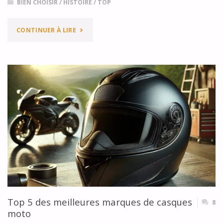
BIEN CHOISIR
/
HISTOIRE
/
TOP
"SALON
CONTINUER À LIRE
EICMA
2018
:
CE
QU’IL
FALLAIT
EN
RETENIR
Top 5 des meilleures marques de casques
8
(LES
moto