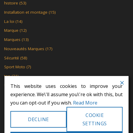
histoire
(53)
Installation et montage
(15)
La loi
(14)
Marque
(12)
Marques
(13)
Nouveautés Marques
(17)
Sécurité
(58)
Sport Moto
(7)
top
(21)
Uncategorized
(4)
This website uses cookies to improve your
experience. We\'ll assume you\'re ok with this, but
you can opt-out if you wish.
Read More
COOKIE
DECLINE
©2024 Khodex - Le motard
SETTINGS