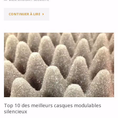
"TOP
CONTINUER À LIRE
5
DES
MEILLEURES
BOTTES
/
CHAUSSURES
MOTO"
Top 10 des meilleurs casques modulables
silencieux