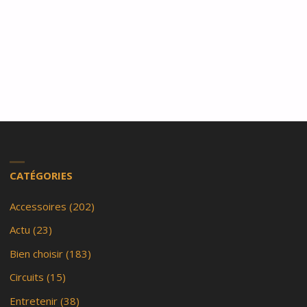
CATÉGORIES
Accessoires
(202)
Actu
(23)
Bien choisir
(183)
Circuits
(15)
Entretenir
(38)