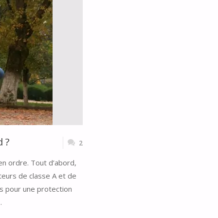
d ?
2
en ordre. Tout d’abord,
teurs de classe A et de
s pour une protection
…