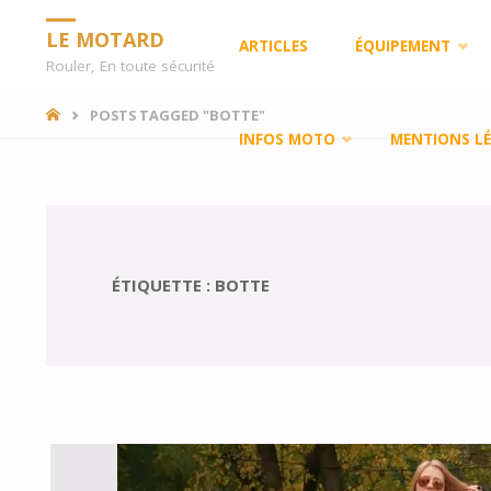
Skip
LE MOTARD
ARTICLES
ÉQUIPEMENT
Rouler, En toute sécurité
to
HOME
POSTS TAGGED "BOTTE"
INFOS MOTO
MENTIONS LÉ
content
ÉTIQUETTE :
BOTTE