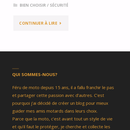
BIEN CHOISIR
/
SÉCURITÉ
"QUEL
CONTINUER À LIRE
EST
L’ÉQUIPEMENT
IDÉAL
POUR
QUI SOMMES-NOUS?
LE
Féru de moto depuis 15 ans, il a fallu franchir le pas
et partager cette passion avec d’autres. C’est
MOTARD
pourquoi j’ai décidé de créer un blog pour mieux
guider mes amis motards dans leurs choix.
?"
Parce que la moto, c’est avant tout un style de vie
et qu’il faut le protéger, je cherche et collecte les