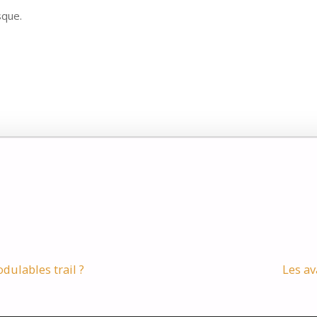
sque.
ulables trail ?
Les av