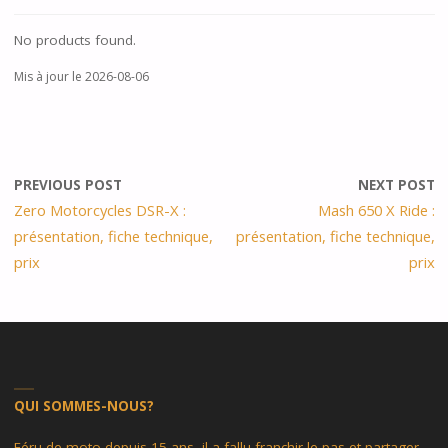
No products found.
Mis à jour le 2026-08-06
PREVIOUS POST
NEXT POST
Zero Motorcycles DSR-X :
Mash 650 X Ride :
présentation, fiche technique,
présentation, fiche technique,
prix
prix
QUI SOMMES-NOUS?
Féru de moto depuis 15 ans, il a fallu franchir le pas et partager