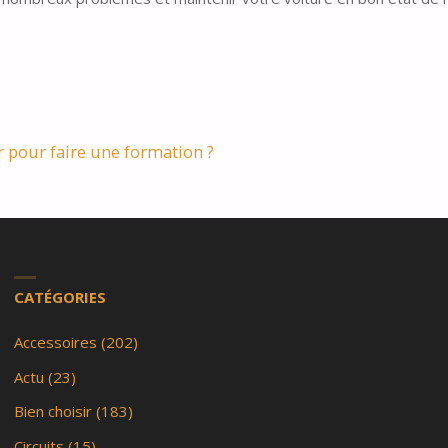
 pour faire une formation ?
CATÉGORIES
Accessoires
(202)
Actu
(23)
Bien choisir
(183)
Circuits
(15)