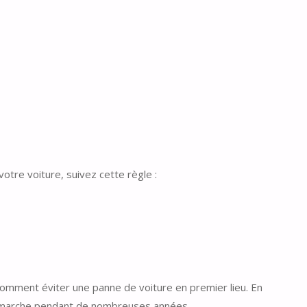
otre voiture, suivez cette règle :
r comment éviter une panne de voiture en premier lieu. En
e marche pendant de nombreuses années.