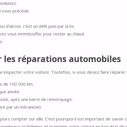
onduisez.
i vous précède.
d’alcool, c’est un délit puni par la loi.
evez vous emmitoufler pour rester au chaud.
s.
ur les réparations automobiles
 inspecter votre voiture. Toutefois, si vous devez faire réparer v
ins de 100 000 km.
aque année.
route, ayez une barre de remorquage.
ure par un mécanicien.
ujours compter sur elle. C’est pourquoi il est important de savoi
e nombreux problèmes et maintenir votre voiture en bon état d