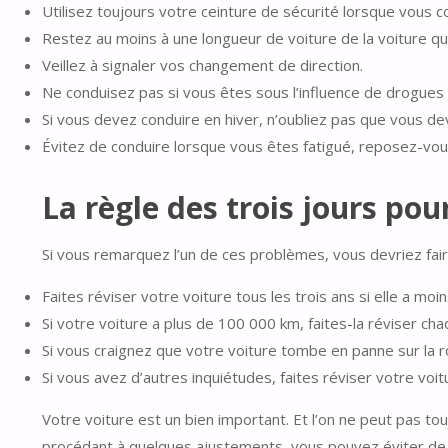
Utilisez toujours votre ceinture de sécurité lorsque vous c
Restez au moins à une longueur de voiture de la voiture qu
Veillez à signaler vos changement de direction.
Ne conduisez pas si vous êtes sous l’influence de drogues ou 
Si vous devez conduire en hiver, n’oubliez pas que vous d
Évitez de conduire lorsque vous êtes fatigué, reposez-vou
La règle des trois jours po
Si vous remarquez l’un de ces problèmes, vous devriez faire
Faites réviser votre voiture tous les trois ans si elle a mo
Si votre voiture a plus de 100 000 km, faites-la réviser ch
Si vous craignez que votre voiture tombe en panne sur la 
Si vous avez d’autres inquiétudes, faites réviser votre voit
Votre voiture est un bien important. Et l’on ne peut pas to
procédant à quelques ajustements, vous pouvez éviter d