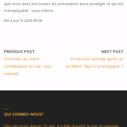
que vous avez pris toutes les précautions pour protéger ce qui est
irremplaçable : vous-même.
Mis à jour le 2026-08-08
PREVIOUS POST
NEXT POST
Entretien de votre
Protection dorsale après un
combinaison en cuir : nos
accident : faut-il la remplacer ?
conseils
QUI SOMMES-NOUS?
Féru de moto depuis 15 ans, il a fallu franchir le pas et partager