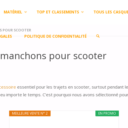
MATÉRIEL
TOP ET CLASSEMENTS
TOUS LES CASQU
S POUR SCOOTER
GALES
POLITIQUE DE CONFIDENTIALITÉ
s manchons pour scooter
SEARCH
cessoire
essentiel pour les trajets en scooter, surtout pendant le
 peu importe le temps. C’est pourquoi nous avons sélectionné pou
MEILLEURE VENTE N° 2
EN PROMO