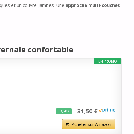
iques et un couvre-jambes. Une
approche
multi-couches
ernale confortable
EN PROMO
31,50 €
−3,50 €
Acheter sur Amazon