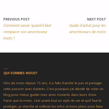
PREVIOUS POST
NEXT POST
Comment savoir quand il faut
Guide d’achat pour les
remplacer son amortisseur
amortisseurs de moto
moto ?
QUI SOMMES-NOUS?
Féru de moto depuis 15 ans, il a fallu franchir le pas et partager
cette passion avec d’autres. C’est pourquoi j’ai décidé de créer un
blog pour mieux guider mes amis motards dans leurs choix.
Parce que la moto, c’est avant tout un style de vie et qu’il faut le
protéger, je cherche et collecte les infos et bons plans pour faire